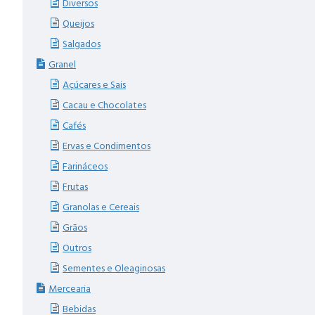
Diversos
Queijos
Salgados
Granel
Açúcares e Sais
Cacau e Chocolates
Cafés
Ervas e Condimentos
Farináceos
Frutas
Granolas e Cereais
Grãos
Outros
Sementes e Oleaginosas
Mercearia
Bebidas