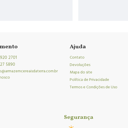
imento
Ajuda
9920 2701
Contato
027 5890
Devoluções
o@armazemcereaisdaterra.com.br
Mapa do site
onosco
Política de Privacidade
Termos e Condições de Uso
Segurança