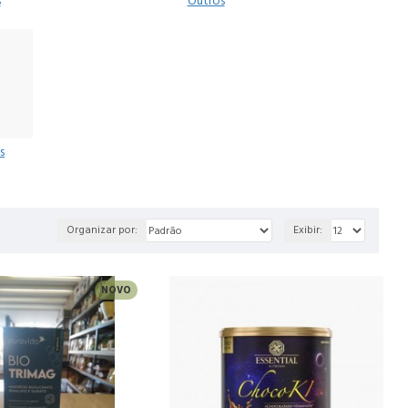
s
Outros
s
Organizar por:
Exibir:
NOVO